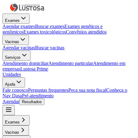
Exames
Agendar exames
Buscar exames
Exames genéticos e
genômicos
Exames toxicológicos
Convênios atendidos
Vacinas
Agendar vacinas
Buscar vacinas
Serviços
Atendimento domiciliar
Atendimento particular
Atendimento em
empresas
Lustosa Prime
Unidades
Ajuda
Fale conosco
Perguntas frequentes
Peça sua nota fiscal
Conheça o
Nav Dasa
Pré-atendimento
Agendar
Resultados
Exames
Vacinas