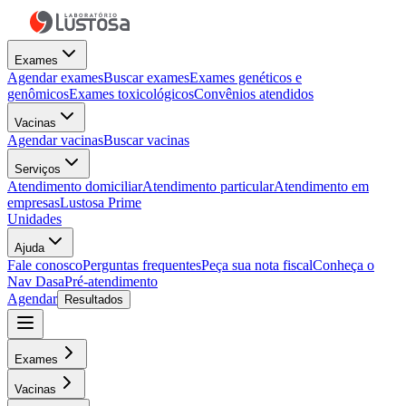
Exames
Agendar exames
Buscar exames
Exames genéticos e
genômicos
Exames toxicológicos
Convênios atendidos
Vacinas
Agendar vacinas
Buscar vacinas
Serviços
Atendimento domiciliar
Atendimento particular
Atendimento em
empresas
Lustosa Prime
Unidades
Ajuda
Fale conosco
Perguntas frequentes
Peça sua nota fiscal
Conheça o
Nav Dasa
Pré-atendimento
Agendar
Resultados
Exames
Vacinas