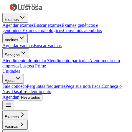
Exames
Agendar exames
Buscar exames
Exames genéticos e
genômicos
Exames toxicológicos
Convênios atendidos
Vacinas
Agendar vacinas
Buscar vacinas
Serviços
Atendimento domiciliar
Atendimento particular
Atendimento em
empresas
Lustosa Prime
Unidades
Ajuda
Fale conosco
Perguntas frequentes
Peça sua nota fiscal
Conheça o
Nav Dasa
Pré-atendimento
Agendar
Resultados
Exames
Vacinas