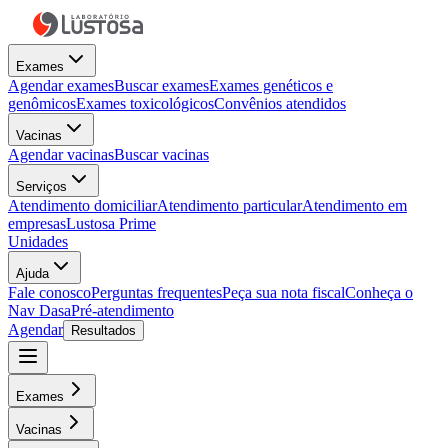
Exames
Agendar exames
Buscar exames
Exames genéticos e
genômicos
Exames toxicológicos
Convênios atendidos
Vacinas
Agendar vacinas
Buscar vacinas
Serviços
Atendimento domiciliar
Atendimento particular
Atendimento em
empresas
Lustosa Prime
Unidades
Ajuda
Fale conosco
Perguntas frequentes
Peça sua nota fiscal
Conheça o
Nav Dasa
Pré-atendimento
Agendar
Resultados
Exames
Vacinas