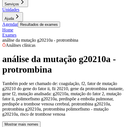
Serviços
Unidades
Ajuda
Agendar
Resultados de exames
Home
Exames
análise da mutação g20210a - protrombina
Análises clínicas
análise da mutação g20210a -
protrombina
Também pode ser chamado de:
coagulação, f2, fator de mutação
g20210 do gene do fator ii, fii 20210, gene da protrombina mutante,
gene f2, mutação analisada: g20210a, mutação do fator 2, mutação
fator ii, polimorfismo g20210a, predispõe a embolia pulmonar,
predispõe a trombose venosa cerebral, protrombina g20210a,
protrombina g20210a, protrombina polimorfismo - mutação
g20210a, risco de trombose venosa
Mostrar mais nomes