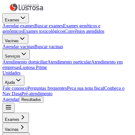
Exames
Agendar exames
Buscar exames
Exames genéticos e
genômicos
Exames toxicológicos
Convênios atendidos
Vacinas
Agendar vacinas
Buscar vacinas
Serviços
Atendimento domiciliar
Atendimento particular
Atendimento em
empresas
Lustosa Prime
Unidades
Ajuda
Fale conosco
Perguntas frequentes
Peça sua nota fiscal
Conheça o
Nav Dasa
Pré-atendimento
Agendar
Resultados
Exames
Vacinas