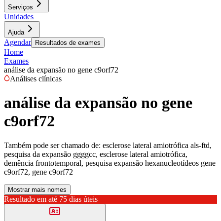
Serviços
Unidades
Ajuda
Agendar
Resultados de exames
Home
Exames
análise da expansão no gene c9orf72
Análises clínicas
análise da expansão no gene
c9orf72
Também pode ser chamado de:
esclerose lateral amiotrófica als-ftd,
pesquisa da expansão ggggcc, esclerose lateral amiotrófica,
demência frontotemporal, pesquisa expansão hexanucleotídeos gene
c9orf72, gene c9orf72
Mostrar mais nomes
Resultado em até
75 dias úteis