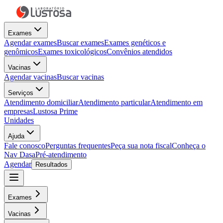
Exames
Agendar exames
Buscar exames
Exames genéticos e
genômicos
Exames toxicológicos
Convênios atendidos
Vacinas
Agendar vacinas
Buscar vacinas
Serviços
Atendimento domiciliar
Atendimento particular
Atendimento em
empresas
Lustosa Prime
Unidades
Ajuda
Fale conosco
Perguntas frequentes
Peça sua nota fiscal
Conheça o
Nav Dasa
Pré-atendimento
Agendar
Resultados
Exames
Vacinas