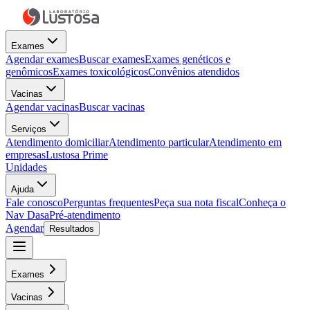
Exames
Agendar exames
Buscar exames
Exames genéticos e
genômicos
Exames toxicológicos
Convênios atendidos
Vacinas
Agendar vacinas
Buscar vacinas
Serviços
Atendimento domiciliar
Atendimento particular
Atendimento em
empresas
Lustosa Prime
Unidades
Ajuda
Fale conosco
Perguntas frequentes
Peça sua nota fiscal
Conheça o
Nav Dasa
Pré-atendimento
Agendar
Resultados
Exames
Vacinas